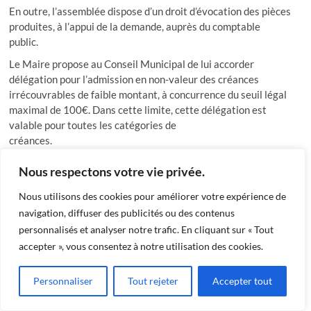
En outre, l’assemblée dispose d’un droit d’évocation des pièces
produites, à l’appui de la demande, auprès du comptable
public.
Le Maire propose au Conseil Municipal de lui accorder
délégation pour l’admission en non-valeur des créances
irrécouvrables de faible montant, à concurrence du seuil légal
maximal de 100€. Dans cette limite, cette délégation est
valable pour toutes les catégories de
créances.
Le Conseil municipal, après en avoir délibéré, à l’unanimité
Nous respectons votre vie privée.
Décide
d’accorder délégation au maire pour l’admission en
Nous utilisons des cookies pour améliorer votre expérience de
non-valeur des créances irrécouvrables de faible montant à
navigation, diffuser des publicités ou des contenus
concurrence du seuil légal maximal de 100€, pour toutes les
personnalisés et analyser notre trafic. En cliquant sur « Tout
catégories de créances.
accepter », vous consentez à notre utilisation des cookies.
11. PRISE EN CHARGE DES
DÉPENSES D’INVESTISSEMENT
Personnaliser
Tout rejeter
Accepter tout
AVANT LE VOTE DU BUDGET