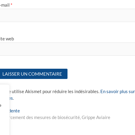
-mail
*
ite web
e site utilise Akismet pour réduire les indésirables.
En savoir plus su
raitées
.
e
Navigation
Previous
récédente
post:
enforcement des mesures de biosécurité, Grippe Aviaire
de
’article