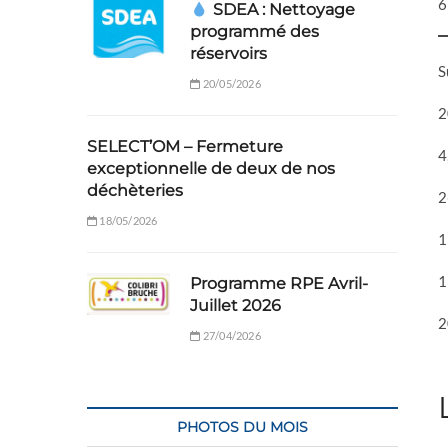
6
SDEA : Nettoyage
programmé des
réservoirs
S
20/05/2026
2
SELECT’OM – Fermeture
4
exceptionnelle de deux de nos
déchèteries
2
18/05/2026
1
1
Programme RPE Avril-
Juillet 2026
2
27/04/2026
PHOTOS DU MOIS